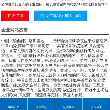
公司性价比更高的专业团队，擅长做营销型网站及SEO优化排名技术！
在线咨询
电话咨询:18708105551
企业网站鉴赏
中国《瑜伽师》培训基地——成都瑜伽培训学院位于成都南郊
牛首山旁,南唐二陵和宏觉寺........具有皇家风范的名胜古迹旁
边，又有六朝古都的文化内涵，是佛家和瑜伽修行者的圣地。
在这里，是我们进行户外瑜伽和冥想的地方，与万物亲密接
触，吸取大自然的能量，把瑜伽人的身，心，灵在万物之中得
到释放。同时这里的悠久历史也有一段美丽的传说“有一位云光
法师的高僧在这里设坛讲经说法，突然天光一闪，顷刻间七彩
花儿如雨坠下，落地成石，就是人们熟知的雨花石，被后人至
今流传。牛首山因其山顶南北两峰对峙,形似牛首而得名,这里
幽雅宁静,充满大自然的灵性，也是佛教徒修身养性的理想之
地,早在南朝年间有一位叫辟支的高僧在这修行，后这个山洞被
人们称为“辟支洞”，现还保存完好，供游人参观。




网站首页
联系我们
电话咨询
短信咨询